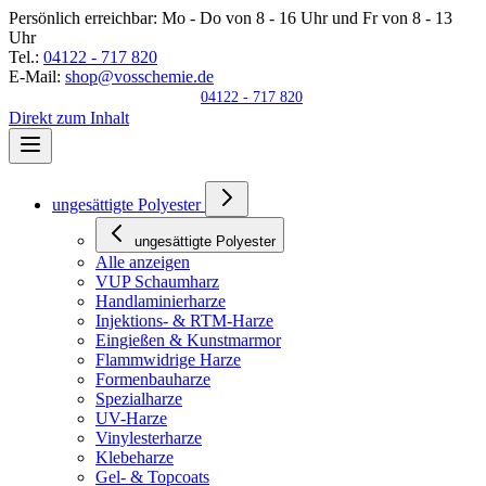
Persönlich erreichbar:
Mo - Do von 8 - 16 Uhr und Fr von 8 - 13
Uhr
Tel.:
04122 - 717 820
E-Mail:
shop@vosschemie.de
04122 - 717 820
Direkt zum Inhalt
ungesättigte Polyester
ungesättigte Polyester
Alle anzeigen
VUP Schaumharz
Handlaminierharze
Injektions- & RTM-Harze
Eingießen & Kunstmarmor
Flammwidrige Harze
Formenbauharze
Spezialharze
UV-Harze
Vinylesterharze
Klebeharze
Gel- & Topcoats