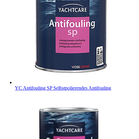
YC Antifouling SP
Selbstpolierendes Antifouling