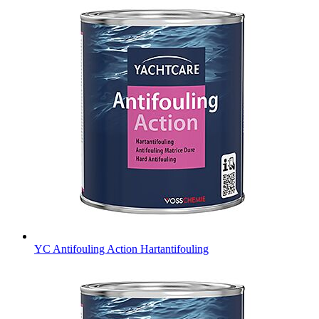
YC Antifouling Action
Hartantifouling