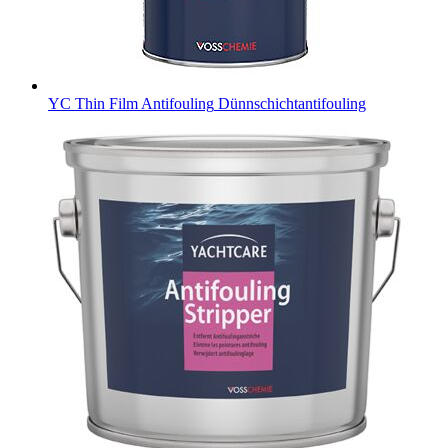
YC Thin Film Antifouling
Dünnschichtantifouling