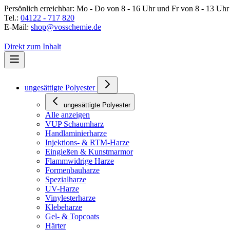
Persönlich erreichbar:
Mo - Do von 8 - 16 Uhr und Fr von 8 - 13 Uhr
Tel.:
04122 - 717 820
E-Mail:
shop@vosschemie.de
Direkt zum Inhalt
ungesättigte Polyester
ungesättigte Polyester
Alle anzeigen
VUP Schaumharz
Handlaminierharze
Injektions- & RTM-Harze
Eingießen & Kunstmarmor
Flammwidrige Harze
Formenbauharze
Spezialharze
UV-Harze
Vinylesterharze
Klebeharze
Gel- & Topcoats
Härter