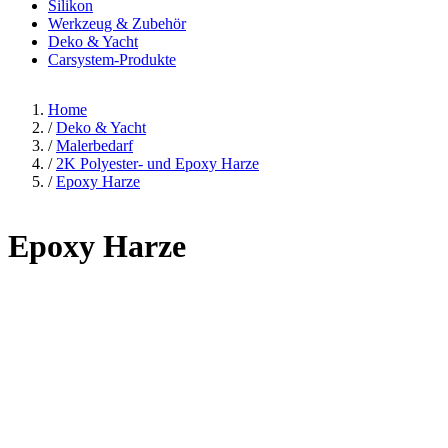
Silikon
Werkzeug & Zubehör
Deko & Yacht
Carsystem-Produkte
Home
/
Deko & Yacht
/
Malerbedarf
/
2K Polyester- und Epoxy Harze
/
Epoxy Harze
Epoxy Harze