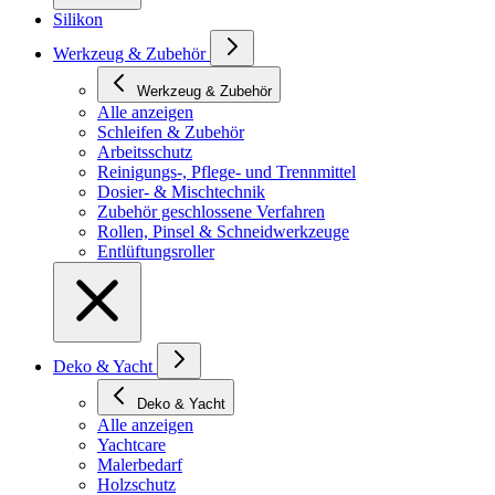
Silikon
Werkzeug & Zubehör
Werkzeug & Zubehör
Alle anzeigen
Schleifen & Zubehör
Arbeitsschutz
Reinigungs-, Pflege- und Trennmittel
Dosier- & Mischtechnik
Zubehör geschlossene Verfahren
Rollen, Pinsel & Schneidwerkzeuge
Entlüftungsroller
Deko & Yacht
Deko & Yacht
Alle anzeigen
Yachtcare
Malerbedarf
Holzschutz