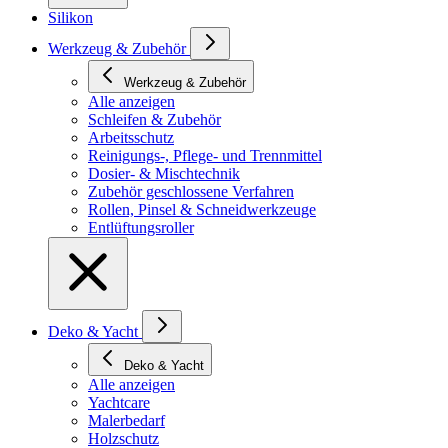
Silikon
Werkzeug & Zubehör
Werkzeug & Zubehör
Alle anzeigen
Schleifen & Zubehör
Arbeitsschutz
Reinigungs-, Pflege- und Trennmittel
Dosier- & Mischtechnik
Zubehör geschlossene Verfahren
Rollen, Pinsel & Schneidwerkzeuge
Entlüftungsroller
Deko & Yacht
Deko & Yacht
Alle anzeigen
Yachtcare
Malerbedarf
Holzschutz