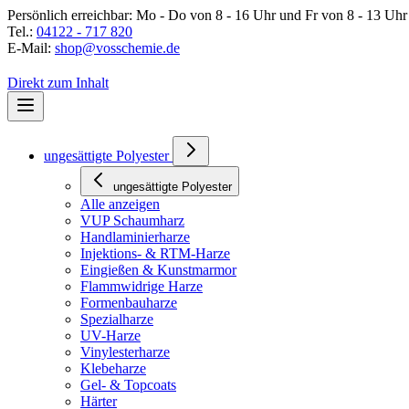
Persönlich erreichbar:
Mo - Do von 8 - 16 Uhr und Fr von 8 - 13 Uhr
Tel.:
04122 - 717 820
E-Mail:
shop@vosschemie.de
Direkt zum Inhalt
ungesättigte Polyester
ungesättigte Polyester
Alle anzeigen
VUP Schaumharz
Handlaminierharze
Injektions- & RTM-Harze
Eingießen & Kunstmarmor
Flammwidrige Harze
Formenbauharze
Spezialharze
UV-Harze
Vinylesterharze
Klebeharze
Gel- & Topcoats
Härter