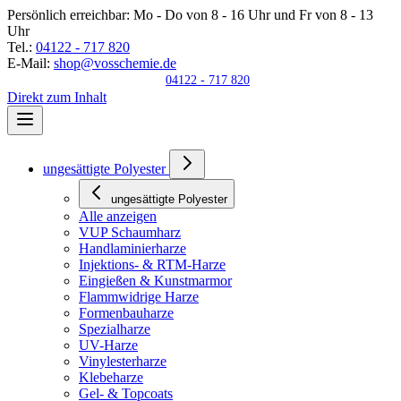
Persönlich erreichbar:
Mo - Do von 8 - 16 Uhr und Fr von 8 - 13
Uhr
Tel.:
04122 - 717 820
E-Mail:
shop@vosschemie.de
04122 - 717 820
Direkt zum Inhalt
ungesättigte Polyester
ungesättigte Polyester
Alle anzeigen
VUP Schaumharz
Handlaminierharze
Injektions- & RTM-Harze
Eingießen & Kunstmarmor
Flammwidrige Harze
Formenbauharze
Spezialharze
UV-Harze
Vinylesterharze
Klebeharze
Gel- & Topcoats