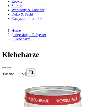
Epoxid
Silikon
Werkzeug & Zubehör
Deko & Yacht
Carsystem-Produkte
Home
/
ungesättigte Polyester
/
Klebeharze
Klebeharze