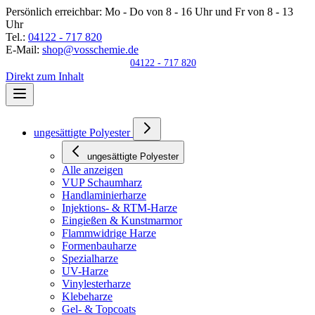
Persönlich erreichbar:
Mo - Do von 8 - 16 Uhr und Fr von 8 - 13
Uhr
Tel.:
04122 - 717 820
E-Mail:
shop@vosschemie.de
04122 - 717 820
Direkt zum Inhalt
ungesättigte Polyester
ungesättigte Polyester
Alle anzeigen
VUP Schaumharz
Handlaminierharze
Injektions- & RTM-Harze
Eingießen & Kunstmarmor
Flammwidrige Harze
Formenbauharze
Spezialharze
UV-Harze
Vinylesterharze
Klebeharze
Gel- & Topcoats