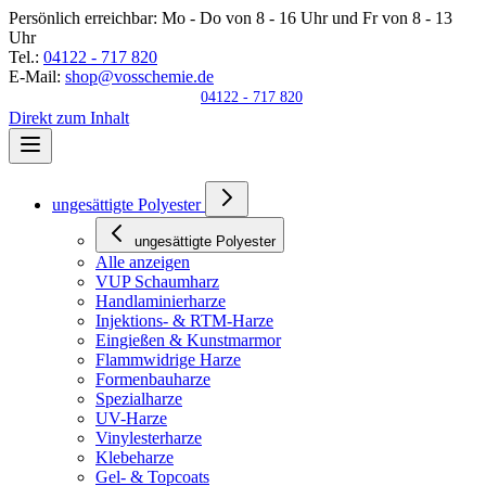
Persönlich erreichbar:
Mo - Do von 8 - 16 Uhr und Fr von 8 - 13
Uhr
Tel.:
04122 - 717 820
E-Mail:
shop@vosschemie.de
04122 - 717 820
Direkt zum Inhalt
ungesättigte Polyester
ungesättigte Polyester
Alle anzeigen
VUP Schaumharz
Handlaminierharze
Injektions- & RTM-Harze
Eingießen & Kunstmarmor
Flammwidrige Harze
Formenbauharze
Spezialharze
UV-Harze
Vinylesterharze
Klebeharze
Gel- & Topcoats