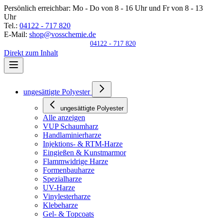
Persönlich erreichbar:
Mo - Do von 8 - 16 Uhr und Fr von 8 - 13
Uhr
Tel.:
04122 - 717 820
E-Mail:
shop@vosschemie.de
04122 - 717 820
Direkt zum Inhalt
ungesättigte Polyester
ungesättigte Polyester
Alle anzeigen
VUP Schaumharz
Handlaminierharze
Injektions- & RTM-Harze
Eingießen & Kunstmarmor
Flammwidrige Harze
Formenbauharze
Spezialharze
UV-Harze
Vinylesterharze
Klebeharze
Gel- & Topcoats