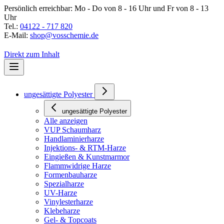
Persönlich erreichbar:
Mo - Do von 8 - 16 Uhr und Fr von 8 - 13
Uhr
Tel.:
04122 - 717 820
E-Mail:
shop@vosschemie.de
04122 - 717 820
Direkt zum Inhalt
ungesättigte Polyester
ungesättigte Polyester
Alle anzeigen
VUP Schaumharz
Handlaminierharze
Injektions- & RTM-Harze
Eingießen & Kunstmarmor
Flammwidrige Harze
Formenbauharze
Spezialharze
UV-Harze
Vinylesterharze
Klebeharze
Gel- & Topcoats