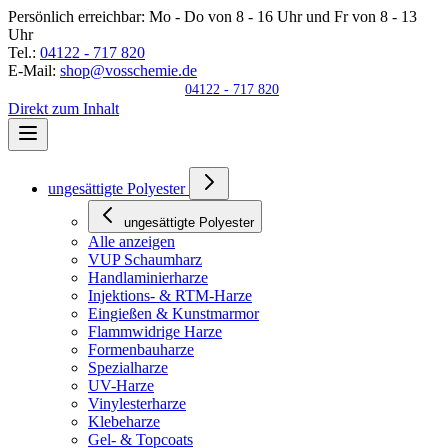
Persönlich erreichbar:
Mo - Do von 8 - 16 Uhr und Fr von 8 - 13
Uhr
Tel.:
04122 - 717 820
E-Mail:
shop@vosschemie.de
04122 - 717 820
Direkt zum Inhalt
ungesättigte Polyester
ungesättigte Polyester
Alle anzeigen
VUP Schaumharz
Handlaminierharze
Injektions- & RTM-Harze
Eingießen & Kunstmarmor
Flammwidrige Harze
Formenbauharze
Spezialharze
UV-Harze
Vinylesterharze
Klebeharze
Gel- & Topcoats