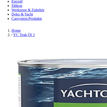
Epoxid
Silikon
Werkzeug & Zubehör
Deko & Yacht
Carsystem-Produkte
Home
/
YC Teak Öl 3