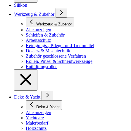
Silikon
Werkzeug & Zubehör
Werkzeug & Zubehör
Alle anzeigen
Schleifen & Zubehör
Arbeitsschutz
Reinigungs-, Pflege- und Trennmittel
Dosier- & Mischtechnik
Zubehör geschlossene Verfahren
Rollen, Pinsel & Schneidwerkzeuge
Entlüftungsroller
Deko & Yacht
Deko & Yacht
Alle anzeigen
Yachtcare
Malerbedarf
Holzschutz