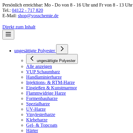
Persönlich erreichbar:
Mo - Do von 8 - 16 Uhr und Fr von 8 - 13 Uhr
Tel.:
04122 - 717 820
E-Mail:
shop@vosschemie.de
Direkt zum Inhalt
ungesättigte Polyester
ungesättigte Polyester
Alle anzeigen
VUP Schaumharz
Handlaminierharze
Injektions- & RTM-Harze
Eingießen & Kunstmarmor
Flammwidrige Harze
Formenbauharze
Spezialharze
UV-Harze
Vinylesterharze
Klebeharze
Gel- & Topcoats
Härter