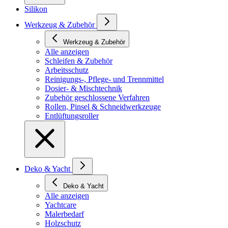
Silikon
Werkzeug & Zubehör
Werkzeug & Zubehör
Alle anzeigen
Schleifen & Zubehör
Arbeitsschutz
Reinigungs-, Pflege- und Trennmittel
Dosier- & Mischtechnik
Zubehör geschlossene Verfahren
Rollen, Pinsel & Schneidwerkzeuge
Entlüftungsroller
Deko & Yacht
Deko & Yacht
Alle anzeigen
Yachtcare
Malerbedarf
Holzschutz