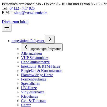
Persönlich erreichbar:
Mo - Do von 8 - 16 Uhr und Fr von 8 - 13 Uhr
Tel.:
04122 - 717 820
E-Mail:
shop@vosschemie.de
Direkt zum Inhalt
ungesättigte Polyester
ungesättigte Polyester
Alle anzeigen
VUP Schaumharz
Handlaminierharze
Injektions- & RTM-Harze
Eingießen & Kunstmarmor
Flammwidrige Harze
Formenbauharze
Spezialharze
UV-Harze
Vinylesterharze
Klebeharze
Gel- & Topcoats
Härter